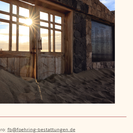
üro:
fb@foehring-bestattungen.de