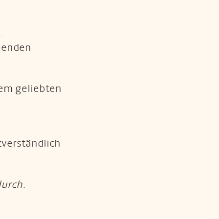
.
llenden
rem geliebten
verständlich
durch.