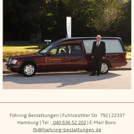
Föhring Bestattungen | Fuhlsbüttler Str. 792 | 22337
Hamburg | Tel.:
040 636 52 202
| E-Mail Büro:
fb@foehring-bestattungen.de